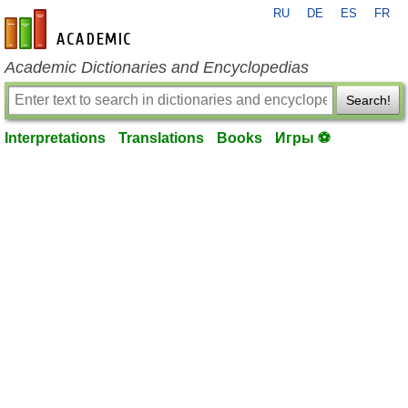
RU
DE
ES
FR
en-academic.com
Academic Dictionaries and Encyclopedias
Search!
Interpretations
Translations
Books
Игры ⚽