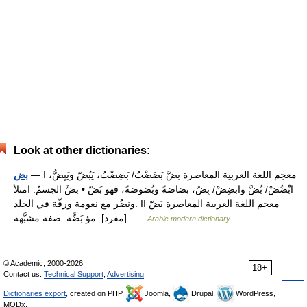
Look at other dictionaries:
— I معجم اللغة العربية المعاصرة بضَّ بَضَضْتُ/ بَضِضْتُ، يَبُضّ ويَبِضُّ،
بض
ابْضُضْ/ بُضَّ وابضِضْ/ بِضّ، بضاضةً وبُضوضةً، فهو بَضّ • بضَّ الجسمُ: امتلأ
ونضُر مع نعومة ورقّة في الجلد. II معجم اللغة العربية المعاصرة بَضّ
[مفرد]: مؤ بَضَّة: صفة مشبَّهة …
Arabic modern dictionary
© Academic, 2000-2026
18+
Contact us:
Technical Support
,
Advertising
Dictionaries export
, created on PHP,
Joomla,
Drupal,
WordPress,
MODx.