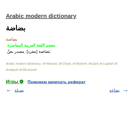
Arabic modern dictionary
بضاضة
بضاضة
معجم اللغة العربية المعاصرة
بَضاضة [مفرد]: مصدر بضَّ.
Arabic modern dictionary
.
Al-Waseet, Al-Ghani, Al-Muheet, Mu'jam Al-Lughah Al-
Arabiyah Al-Mu'asirah
.
Игры ⚽
Поможем написать реферат
بضاعة
بصيلة